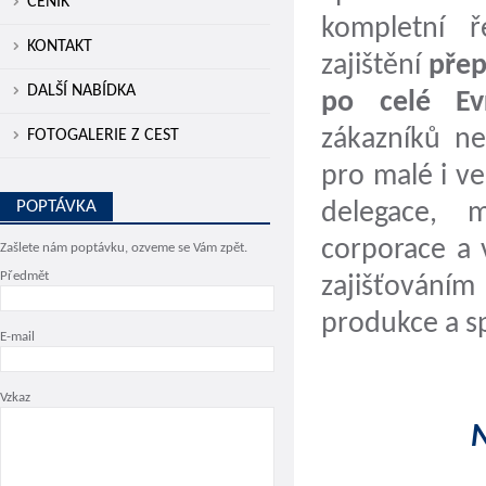
CENÍK
kompletní ř
KONTAKT
zajištění
přepr
DALŠÍ NABÍDKA
po celé Ev
zákazníků ne
FOTOGALERIE Z CEST
pro malé i ve
POPTÁVKA
delegace, 
corporace a 
Zašlete nám poptávku, ozveme se Vám zpět.
Předmět
zajišťování
produkce a s
E-mail
Vzkaz
N